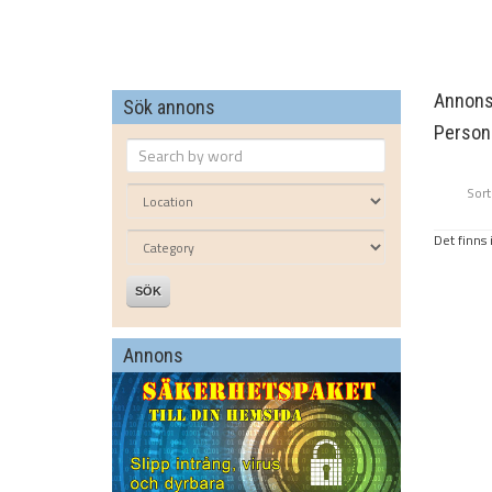
Annonse
Sök annons
Personb
Sort
Det finns 
SÖK
Annons