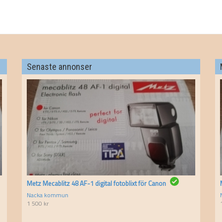
Senaste annonser
Metz Mecablitz 48 AF-1 digital fotoblixt för Canon
Nacka kommun
1 500
kr