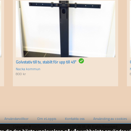
Golvstativ till tv, stabilt för upp till 49"
Nacka kommun
800
kr
Användarvillkor
Om eLoppis
Kontakta oss
Använding av cookies
Copyright ©
HelTech Communication AB
2018. All Rights Reserved.