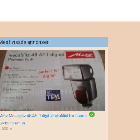
Mest visade annonser
Metz Mecablitz 48 AF-1 digital fotoblixt för Canon
Nacka kommun
1 500
kr