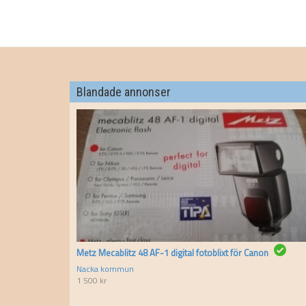
Blandade annonser
Metz Mecablitz 48 AF-1 digital fotoblixt för Canon
Nacka kommun
1 500
kr