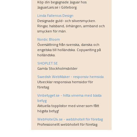
Köp din begagnade Jaguar hos
JaguarLars.se i Göteborg.
Linda Fallenius Design
Designade guld- och silversmycken.
Ringar, halsband, örhängen, armband och
smycken för män.
Nordic Bloom
Översättning från svenska, danska och
engelska till holländska. Copywriting på
holländska.
SHOPLET.SE
Gamla Stockholmsbilder
Swedish WebMaker - responsiv hemsida
Utvecklar responsiva hemsidor för
företag
Vinbetyget.se - hitta vinerna med bästa
betyg
Aktuella topplistor med viner som fått
högsta betyg!
WebHotel24.se - webbhotell för företag
Professionellt webbhotell för företag.