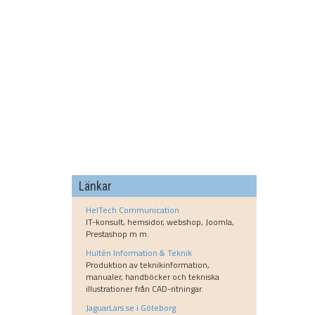
Länkar
HelTech Communication
IT-konsult, hemsidor, webshop, Joomla,
Prestashop m m.
Hultén Information & Teknik
Produktion av teknikinformation,
manualer, handböcker och tekniska
illustrationer från CAD-ritningar.
JaguarLars.se i Göteborg