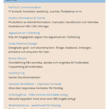
HelTech Communication
IT-konsult, hemsidor, webshop, Joomla, Prestashop m m.
Hultén Information & Teknik
Produktion av teknikinformation, manualer, handböcker och tekniska
illustrationer från CAD-ritningar.
JaguarLars.se i Göteborg
Köp din begagnade Jaguar hos JaguarLars.se i Göteborg.
Linda Fallenius Design
Designade guld- och silversmycken. Ringar, halsband, örhängen,
armband och smycken för män.
Nordic Bloom
Översättning från svenska, danska och engelska till holländska.
Copywriting på holländska.
SHOPLET.SE
Gamla Stockholmsbilder
Swedish WebMaker - responsiv hemsida
Utvecklar responsiva hemsidor för företag
Vinbetyget.se - hitta vinerna med bästa betyg
Aktuella topplistor med viner som fått högsta betyg!
WebHotel24.se - webbhotell för företag