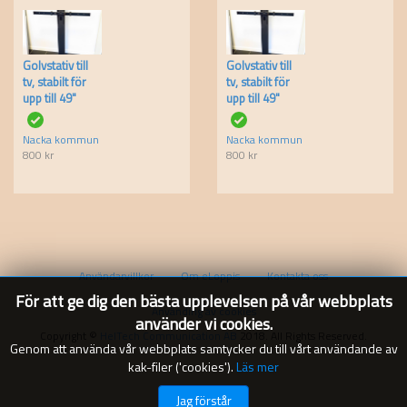
Golvstativ till
Golvstativ till
tv, stabilt för
tv, stabilt för
upp till 49"
upp till 49"
Nacka kommun
Nacka kommun
800
kr
800
kr
Användarvillkor
Om eLoppis
Kontakta oss
För att ge dig den bästa upplevelsen på vår webbplats
Använding av cookies
använder vi cookies.
Copyright ©
HelTech Communication AB
2018. All Rights Reserved.
Genom att använda vår webbplats samtycker du till vårt användande av
kak-filer ('cookies').
Läs mer
Jag förstår