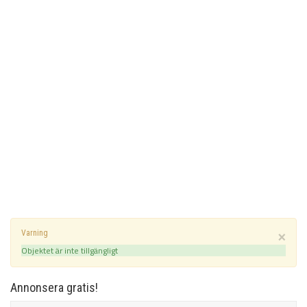
×
Varning
Objektet är inte tillgängligt
Annonsera gratis!