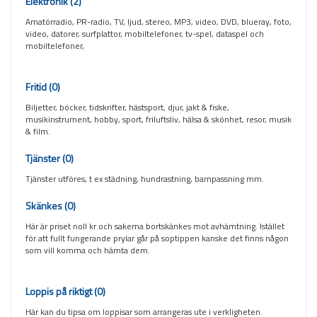
Elektronik
(2)
Amatörradio, PR-radio, TV, ljud, stereo, MP3, video, DVD, blueray, foto,
video, datorer, surfplattor, mobiltelefoner, tv-spel, dataspel och
mobiltelefoner,
Fritid
(0)
Biljetter, böcker, tidskrifter, hästsport, djur, jakt & fiske,
musikinstrument, hobby, sport, friluftsliv, hälsa & skönhet, resor, musik
& film.
Tjänster
(0)
Tjänster utföres, t ex städning, hundrastning, barnpassning mm.
Skänkes
(0)
Här är priset noll kr och sakerna bortskänkes mot avhämtning. Istället
för att fullt fungerande prylar går på soptippen kanske det finns någon
som vill komma och hämta dem.
Loppis på riktigt
(0)
Här kan du tipsa om loppisar som arrangeras ute i verkligheten.