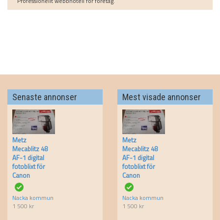
Professionellt webbhotell för företag.
Senaste annonser
Mest visade annonser
Metz
Metz
Mecablitz 48
Mecablitz 48
AF-1 digital
AF-1 digital
fotoblixt för
fotoblixt för
Canon
Canon
Nacka kommun
Nacka kommun
1 500
kr
1 500
kr