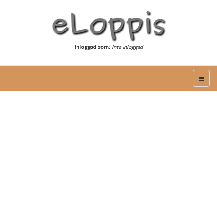
Inloggad som:
Inte inloggad