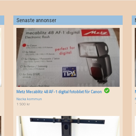
Senaste annonser
Metz Mecablitz 48 AF-1 digital fotoblixt för Canon
Nacka kommun
1 500
kr