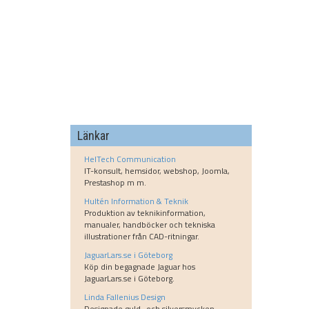
Länkar
HelTech Communication
IT-konsult, hemsidor, webshop, Joomla,
Prestashop m m.
Hultén Information & Teknik
Produktion av teknikinformation,
manualer, handböcker och tekniska
illustrationer från CAD-ritningar.
JaguarLars.se i Göteborg
Köp din begagnade Jaguar hos
JaguarLars.se i Göteborg.
Linda Fallenius Design
Designade guld- och silversmycken.