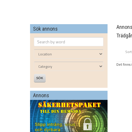
Annonse
Sök annons
Trädgå
Sort
Det finns 
SÖK
Annons