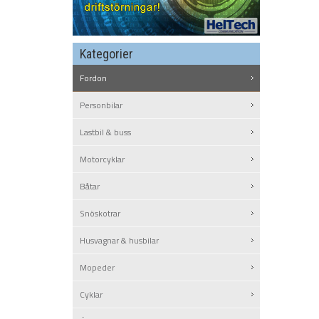
Kategorier
Fordon
Personbilar
Lastbil & buss
Motorcyklar
Båtar
Snöskotrar
Husvagnar & husbilar
Mopeder
Cyklar