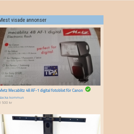
Mest visade annonser
Metz Mecablitz 48 AF-1 digital fotoblixt för Canon
Nacka kommun
1 500
kr